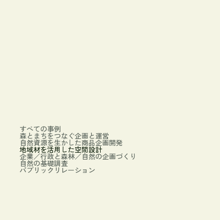
すべての事例
森とまちをつなぐ企画と運営
自然資源を生かした商品企画開発
地域材を活用した空間設計
企業／行政と森林／自然の企画づくり
自然の基礎調査
パブリックリレーション