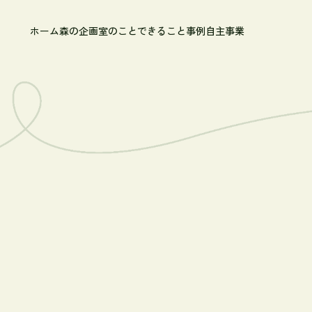
ホーム
森の企画室のこと
できること
事例
自主事業
域材を活用した空間設計